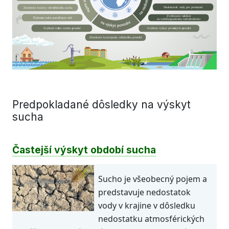
Nedostatok
v
ody p
r
e prie
m
ysel
Zhoršenie kvality vôd v
dôsledku sucha
Zvyš
o
vanie ná
r
o
k
o
v
na
v
odohospodársku infraštruktúru
Zvýšené rizi
k
o vzniku p
o
v
odní
Zvýšený výskyt príval
o
vých p
o
v
odní
Zhoršenie kvality
v
ody v
dôsledku p
o
v
odní
Predpokladané dôsledky na výskyt
sucha
Častejší výskyt období sucha
Sucho je všeobecný pojem a
predstavuje nedostatok
vody v krajine v dôsledku
nedostatku atmosférických