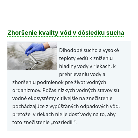
Zhoršenie kvality vôd v dôsledku sucha
Dlhodobé sucho a vysoké
teploty vedú k zníženiu
hladiny vody v riekach, k
prehrievaniu vody a
zhoršeniu podmienok pre život vodných
organizmov. Počas nízkych vodných stavov sú
vodné ekosystémy citlivejšie na znečistenie
pochádzajúce z vypúšťaných odpadových vôd,
pretože v riekach nie je dosť vody na to, aby
toto znečistenie „rozriedili“.