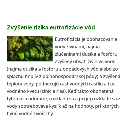
Zvýšenie rizika eutrofizácie vôd
Eutrofizácia je obohacovanie
vody živinami, najmä
zlúčeninami dusíka a fosforu.
Zvýšený obsah živín vo vode
(najmä dusíka a fosforu z odpadových vôd alebo zo
splachu hnojív z poľnohospodárskej pôdy) a zvýšená
teplota vody, podnecujú rast vodných rastlín a tzv.
vodného kvetu (siníc a rias). Keď takto obohatená
fytomasa odumrie, rozkladá sa a pri jej rozklade sa z
vody spotrebováva kyslík až na hodnoty, pri ktorých
hynú vodné živočíchy.