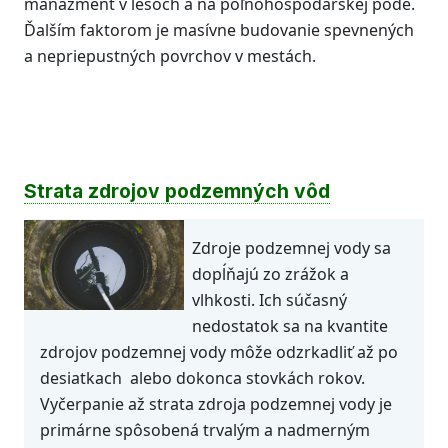
manažment v lesoch a na poľnohospodárskej pôde.
Ďalším faktorom je masívne budovanie spevnených
a nepriepustných povrchov v mestách.
Strata zdrojov podzemných vôd
Zdroje podzemnej vody sa
dopĺňajú zo zrážok a
vlhkosti. Ich súčasný
nedostatok sa na kvantite
zdrojov podzemnej vody môže odzrkadliť až po
desiatkach alebo dokonca stovkách rokov.
Vyčerpanie až strata zdroja podzemnej vody je
primárne spôsobená trvalým a nadmerným