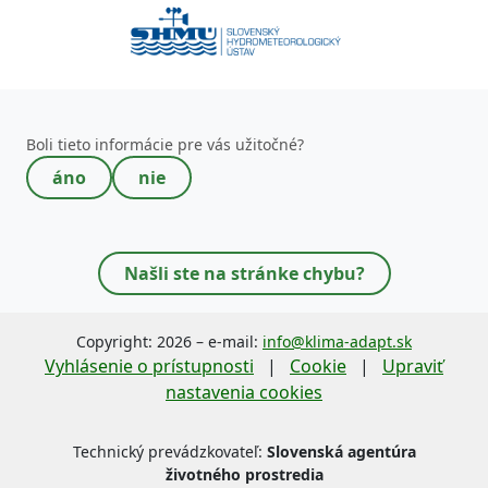
Toto pole nevypĺňajte!
Boli tieto informácie pre vás užitočné?
áno
nie
Našli ste na stránke chybu?
Copyright: 2026 – e-mail:
info@klima-adapt.sk
Vyhlásenie o prístupnosti
|
Cookie
|
Upraviť
nastavenia cookies
Technický prevádzkovateľ:
Slovenská agentúra
životného prostredia