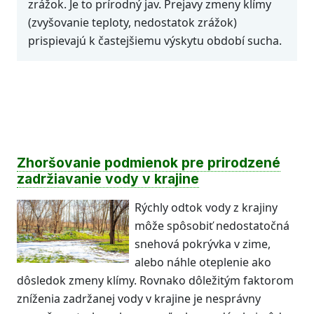
zrážok. Je to prírodný jav. Prejavy zmeny klímy
(zvyšovanie teploty, nedostatok zrážok)
prispievajú k častejšiemu výskytu období sucha.
Zhoršovanie podmienok pre prirodzené
zadržiavanie vody v krajine
Rýchly odtok vody z krajiny
môže spôsobiť nedostatočná
snehová pokrývka v zime,
alebo náhle oteplenie ako
dôsledok zmeny klímy. Rovnako dôležitým faktorom
zníženia zadržanej vody v krajine je nesprávny