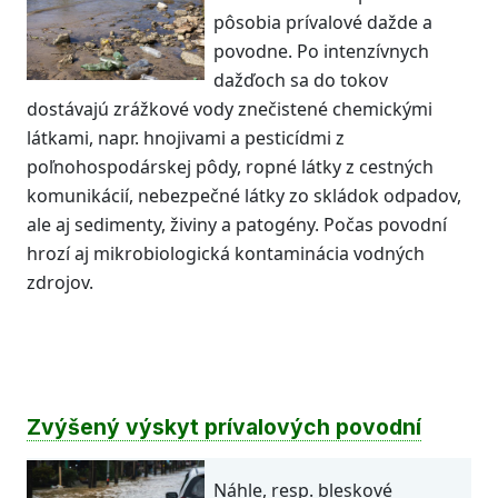
pôsobia prívalové dažde a
povodne. Po intenzívnych
dažďoch sa do tokov
dostávajú zrážkové vody znečistené chemickými
látkami, napr. hnojivami a pesticídmi z
poľnohospodárskej pôdy, ropné látky z cestných
komunikácií, nebezpečné látky zo skládok odpadov,
ale aj sedimenty, živiny a patogény. Počas povodní
hrozí aj mikrobiologická kontaminácia vodných
zdrojov.
Zvýšený výskyt prívalových povodní
Náhle, resp. bleskové