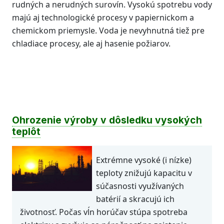
rudných a nerudných surovín. Vysokú spotrebu vody
majú aj technologické procesy v papiernickom a
chemickom priemysle. Voda je nevyhnutná tiež pre
chladiace procesy, ale aj hasenie požiarov.
Ohrozenie výroby v dôsledku vysokých
teplôt
Extrémne vysoké (i nízke)
teploty znižujú kapacitu v
súčasnosti využívaných
batérií a skracujú ich
životnosť. Počas vĺn horúčav stúpa spotreba