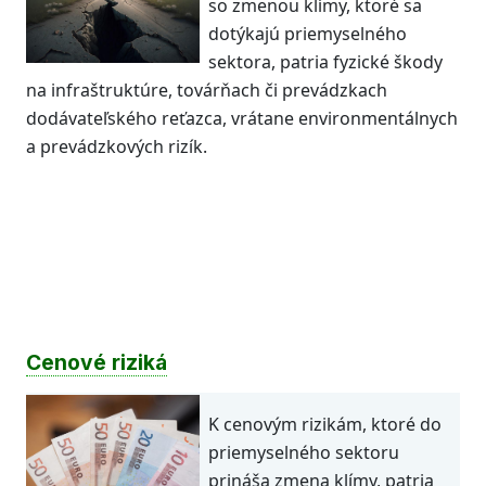
so zmenou klímy, ktoré sa
dotýkajú priemyselného
sektora, patria fyzické škody
na infraštruktúre, továrňach či prevádzkach
dodávateľského reťazca, vrátane environmentálnych
a prevádzkových rizík.
Cenové riziká
K cenovým rizikám, ktoré do
priemyselného sektoru
prináša zmena klímy, patria