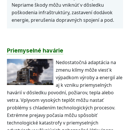
Nepriame škody môžu vniknúť v dôsledku
poškodenia infraštruktúry, zastavení dodávok
energie, prerušenia dopravných spojení a pod.
Priemyselné havárie
Nedostatočná adaptácia na
zmenu klímy môže viesť k
výpadkom výroby a energií ale
aj k vzniku priemyselných
havárií v dôsledku povodní, požiarov, tepla alebo
vetra. Vplyvom vysokých teplôt môžu nastať
problémy s chladením technologických procesov.
Extrémne prejavy počasia môžu spôsobiť
technologické katastrofy v priemyselných