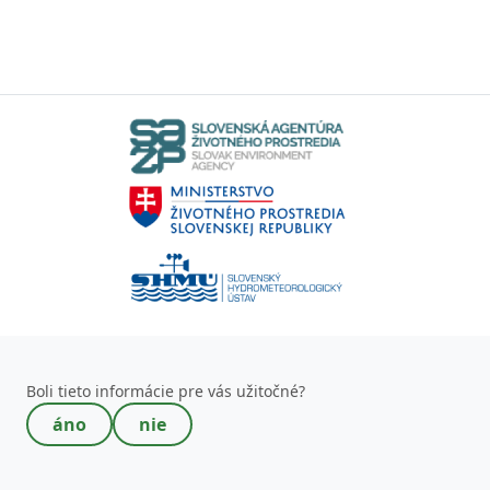
Toto pole nevypĺňajte!
Boli tieto informácie pre vás užitočné?
áno
nie