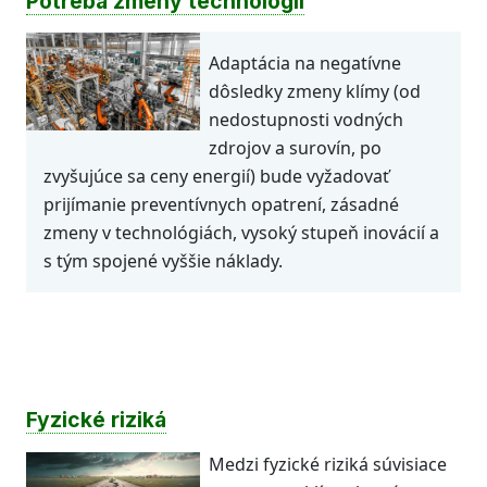
Potreba zmeny technológií
Adaptácia na negatívne
dôsledky zmeny klímy (od
nedostupnosti vodných
zdrojov a surovín, po
zvyšujúce sa ceny energií) bude vyžadovať
prijímanie preventívnych opatrení, zásadné
zmeny v technológiách, vysoký stupeň inovácií a
s tým spojené vyššie náklady.
Fyzické riziká
Medzi fyzické riziká súvisiace