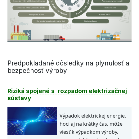
P
ot
r
eba zme
n
y technológií
Oh
r
ozenie vý
r
o
b
y v
dôsledku silného
v
etra
Fyzické riziká
Oh
r
ozenie vý
r
o
b
y v
dôsledku p
o
v
odní
Cen
o
vé riziká
Prie
m
yselné h
a
várie
Riziká p
r
odukt
o
v
Oh
r
ozenia bezpečnosti a zdr
a
via ľudí
Predpokladané dôsledky na plynulosť a
bezpečnosť výroby
Riziká spojené s rozpadom elektrizačnej
sústavy
Výpadok elektrickej energie,
hoci aj na krátky čas, môže
viesť k výpadkom výroby,