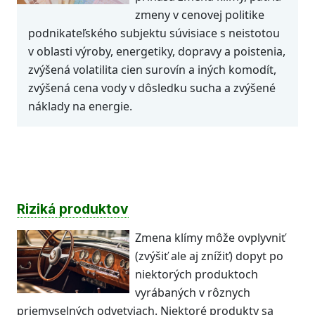
zmeny v cenovej politike
podnikateľského subjektu súvisiace s neistotou
v oblasti výroby, energetiky, dopravy a poistenia,
zvýšená volatilita cien surovín a iných komodít,
zvýšená cena vody v dôsledku sucha a zvýšené
náklady na energie.
Riziká produktov
Zmena klímy môže ovplyvniť
(zvýšiť ale aj znížiť) dopyt po
niektorých produktoch
vyrábaných v rôznych
priemyselných odvetviach. Niektoré produkty sa