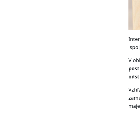
Inte
spoj
V ob
post
odst
Vzhľ
zame
maje