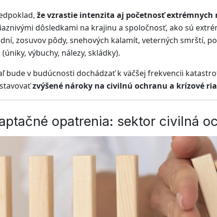
redpoklad,
že vzrastie intenzita aj početnosť extrémnych
iaznivými dôsledkami na krajinu a spoločnosť, ako sú extrémn
dní, zosuvov pôdy, snehových kalamít, veterných smrští, p
 (úniky, výbuchy, nálezy, skládky).
aľ bude v budúcnosti dochádzať k väčšej frekvencii katastr
stavovať
zvýšené nároky na civilnú ochranu a krízové ri
aptačné opatrenia: sektor civilná oc