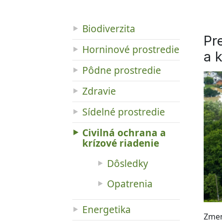
Biodiverzita
Pr
Horninové prostredie
a 
Pôdne prostredie
Zdravie
Sídelné prostredie
Civilná ochrana a
krízové riadenie
Dôsledky
Opatrenia
Energetika
Zmen