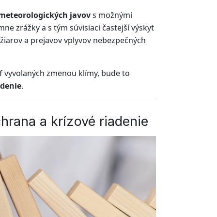
 meteorologických javov
s možnými
e zrážky a s tým súvisiaci častejší výskyt
ožiarov a prejavov vplyvov nebezpečných
of vyvolaných zmenou klímy, bude to
adenie
.
hrana a krízové riadenie