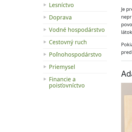
Lesníctvo
Je p
Doprava
nepr
povo
Vodné hospodárstvo
látok
Cestovný ruch
Poki
pred
Poľnohospodárstvo
Priemysel
Ad
Financie a
poisťovníctvo