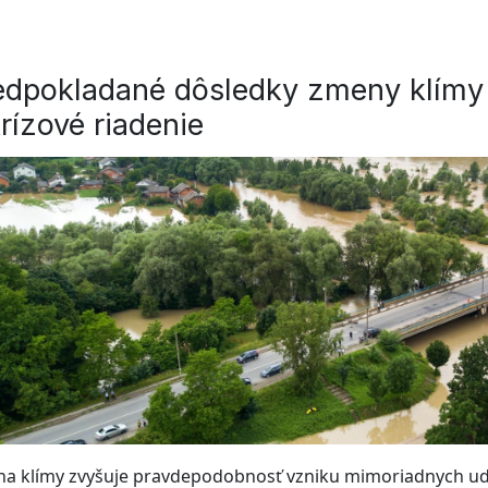
edpokladané dôsledky zmeny klímy v
krízové riadenie
a klímy zvyšuje pravdepodobnosť vzniku mimoriadnych ud