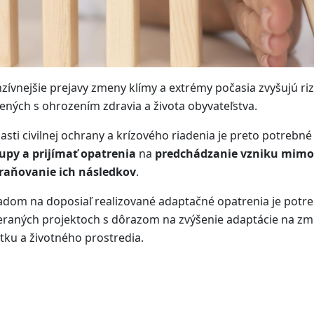
nzívnejšie prejavy zmeny klímy a extrémy počasia zvyšujú ri
ených s ohrozením zdravia a života obyvateľstva.
lasti civilnej ochrany a krízového riadenia je preto potrebn
upy a prijímať opatrenia
na
predchádzanie vzniku mimo
raňovanie ich následkov
.
adom na doposiaľ realizované adaptačné opatrenia je potr
raných projektoch s dôrazom na zvýšenie adaptácie na zmen
tku a životného prostredia.