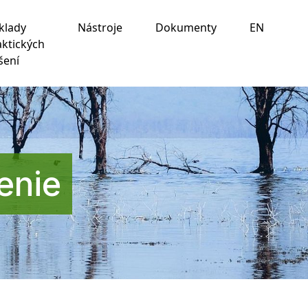
klady
Nástroje
Dokumenty
EN
aktických
šení
ania na nasledujúce účely:
na umožnenie základnej
 prispôsobenie marketingových interakcií
,
na
enie