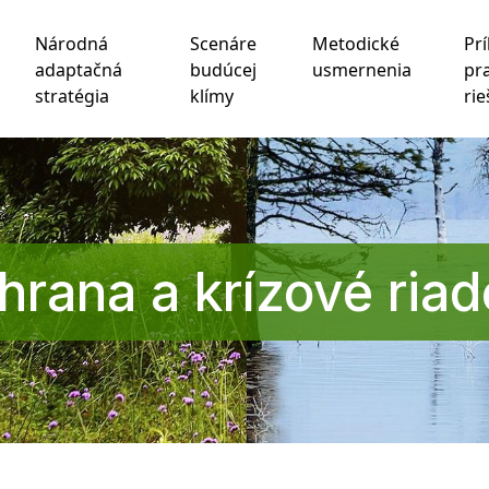
Národná
Scenáre
Metodické
Prí
adaptačná
budúcej
usmernenia
pr
stratégia
klímy
rie
chnológie sledovania na zlepšenie vášho zážitku z prehliad
be
,
na meranie vášho záujmu o naše produkty a služby a na
hrana a krízové riad