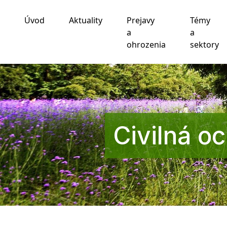
Úvod
Aktuality
Prejavy
Témy
Používame cookies
a
a
ohrozenia
sektory
Táto webová lokalita používa súbory cookie a iné te
funkčnosti webovej stránky
,
pre lepší zážitok na we
zobrazovanie reklám ktoré sú pre vás relevantnejšie
.
Súhlasím
Odmietam
Zmeniť moje nastavenia
Civilná oc