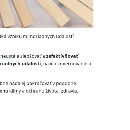
ziká vzniku mimoriadnych udalostí
é neustále zlepšovať a
zefektívňovať
riadnych udalostí
, na ich zmierňovanie a
ebné naďalej pokračovať v podobne
u klímy a ochranu života, zdravia,