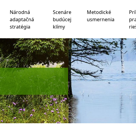
Národná
Scenáre
Metodické
Prí
adaptačná
budúcej
usmernenia
pr
stratégia
klímy
rie
chnológie sledovania na zlepšenie vášho zážitku z prehliad
be
,
na meranie vášho záujmu o naše produkty a služby a na