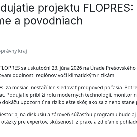
dujatie projektu FLOPRES:
íme a povodniach
právny kraj
 FLOPRES sa uskutoční 23. júna 2026 na Úrade Prešovského
ovaní odolnosti regiónov voči klimatickým rizikám.
si za mesiac, nestačí len sledovať predpoveď počasia. Pot
ť. Podujatie priblíži rolu moderných technológií, monitori
é dokážu upozorniť na riziko ešte skôr, ako sa z neho stane
estor aj na diskusiu a zároveň súčasťou programu bude aj 
otázky pre expertov, skúsenosti z praxe a zdieľanie pohľado