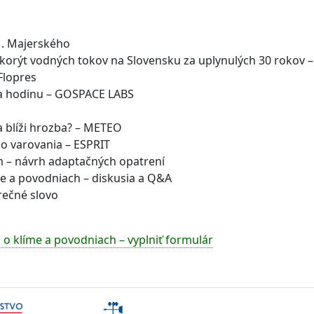
M. Majerského
korýt vodných tokov na Slovensku za uplynulých 30 rokov –
Flopres
za hodinu – GOSPACE LABS
a blíži hrozba? – METEO
o varovania – ESPRIT
m – návrh adaptačných opatrení
de a povodniach – diskusia a Q&A
rečné slovo
 o klíme a povodniach – vyplniť formulár