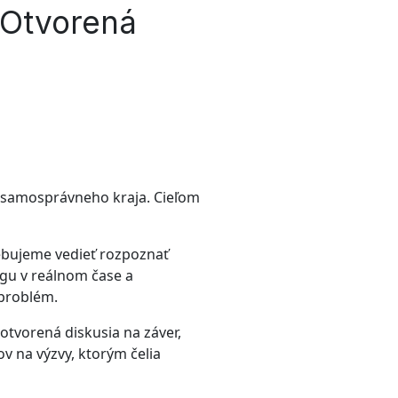
 Otvorená
 samosprávneho kraja. Cieľom
rebujeme vedieť rozpoznať
ngu v reálnom čase a
 problém.
otvorená diskusia na záver,
v na výzvy, ktorým čelia