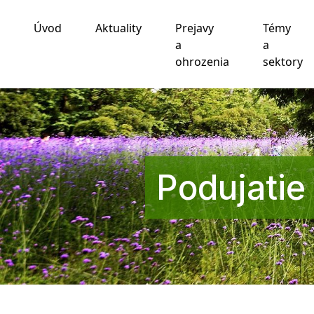
Úvod
Aktuality
Prejavy
Témy
Používame cookies
a
a
ohrozenia
sektory
Táto webová lokalita používa súbory cookie a iné te
funkčnosti webovej stránky
,
pre lepší zážitok na we
zobrazovanie reklám ktoré sú pre vás relevantnejšie
.
Súhlasím
Odmietam
Zmeniť moje nastavenia
Podujatie