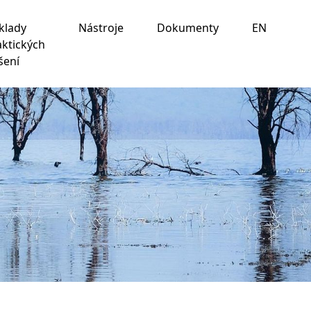
klady
Nástroje
Dokumenty
EN
aktických
šení
ania na nasledujúce účely:
na umožnenie základnej
 prispôsobenie marketingových interakcií
,
na