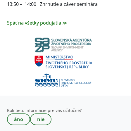
13:50 – 14:00 Zhrnutie a záver seminára
Späť na všetky podujatia ≫
Toto pole nevypĺňajte!
Boli tieto informácie pre vás užitočné?
áno
nie