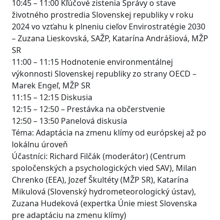
10:45 – 11:00 Kľúčové zistenia Správy o stave
životného prostredia Slovenskej republiky v roku
2024 vo vzťahu k plneniu cieľov Envirostratégie 2030
– Zuzana Lieskovská, SAŽP, Katarína Andrášiová, MŽP
SR
11:00 – 11:15 Hodnotenie environmentálnej
výkonnosti Slovenskej republiky zo strany OECD –
Marek Engeľ, MŽP SR
11:15 – 12:15 Diskusia
12:15 – 12:50 – Prestávka na občerstvenie
12:50 – 13:50 Panelová diskusia
Téma: Adaptácia na zmenu klímy od európskej až po
lokálnu úroveň
Účastníci: Richard Filčák (moderátor) (Centrum
spoločenských a psychologických vied SAV), Milan
Chrenko (EEA), Jozef Škultéty (MŽP SR), Katarína
Mikulová (Slovenský hydrometeorologický ústav),
Zuzana Hudeková (expertka Únie miest Slovenska
pre adaptáciu na zmenu klímy)