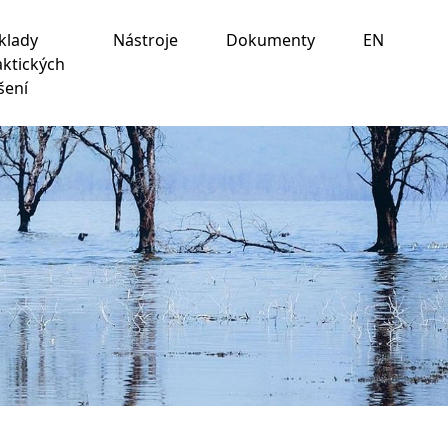
klady
Nástroje
Dokumenty
EN
aktických
šení
ania na nasledujúce účely:
na umožnenie základnej
 prispôsobenie marketingových interakcií
,
na