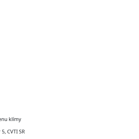
enu klímy
5, CVTI SR