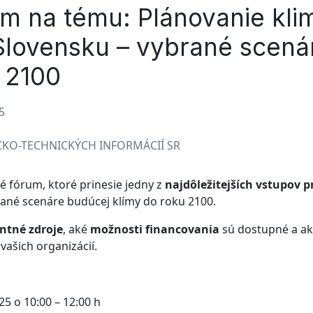
m na tému: Plánovanie klim
 Slovensku – vybrané scená
 2100
5
KO-TECHNICKÝCH INFORMÁCIÍ SR
 fórum, ktoré prinesie jedny z
najdôležitejších vstupov p
ané scenáre budúcej klímy do roku 2100.
ntné zdroje
, aké
možnosti financovania
sú dostupné a ako
vašich organizácií.
5 o 10:00 – 12:00 h