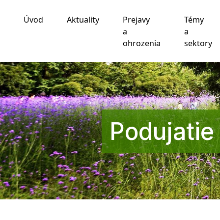
Úvod
Aktuality
Prejavy
Témy
Používame cookies
a
a
ohrozenia
sektory
Táto webová lokalita používa súbory cookie a iné te
funkčnosti webovej stránky
,
pre lepší zážitok na we
zobrazovanie reklám ktoré sú pre vás relevantnejšie
.
Súhlasím
Odmietam
Zmeniť moje nastavenia
Podujatie