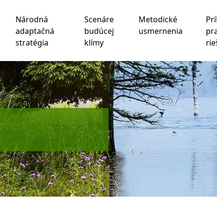
Národná
Scenáre
Metodické
Prí
adaptačná
budúcej
usmernenia
pr
stratégia
klímy
rie
chnológie sledovania na zlepšenie vášho zážitku z prehliad
be
,
na meranie vášho záujmu o naše produkty a služby a na