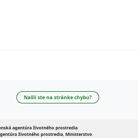
Našli ste na stránke chybu?
enská agentúra životného prostredia
gentúra životného prostredia
,
Ministerstvo