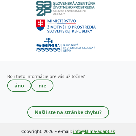
Toto pole nevypĺňajte!
Boli tieto informácie pre vás užitočné?
áno
nie
Našli ste na stránke chybu?
Copyright: 2026 – e-mail:
info@klima-adapt.sk