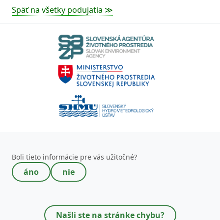
Späť na všetky podujatia ≫
Toto pole nevypĺňajte!
Boli tieto informácie pre vás užitočné?
áno
nie
Našli ste na stránke chybu?