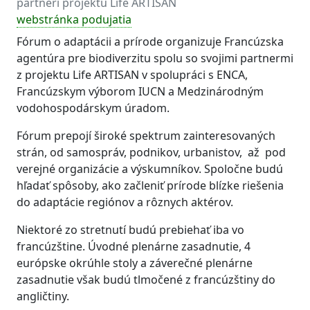
partneri projektu Life ARTISAN
webstránka podujatia
Fórum o adaptácii a prírode organizuje Francúzska
agentúra pre biodiverzitu spolu so svojimi partnermi
z projektu Life ARTISAN v spolupráci s ENCA,
Francúzskym výborom IUCN a Medzinárodným
vodohospodárskym úradom.
Fórum prepojí široké spektrum zainteresovaných
strán, od samospráv, podnikov, urbanistov, až pod
verejné organizácie a výskumníkov. Spoločne budú
hľadať spôsoby, ako začleniť prírode blízke riešenia
do adaptácie regiónov a rôznych aktérov.
Niektoré zo stretnutí budú prebiehať iba vo
francúzštine. Úvodné plenárne zasadnutie, 4
európske okrúhle stoly a záverečné plenárne
zasadnutie však budú tlmočené z francúzštiny do
angličtiny.