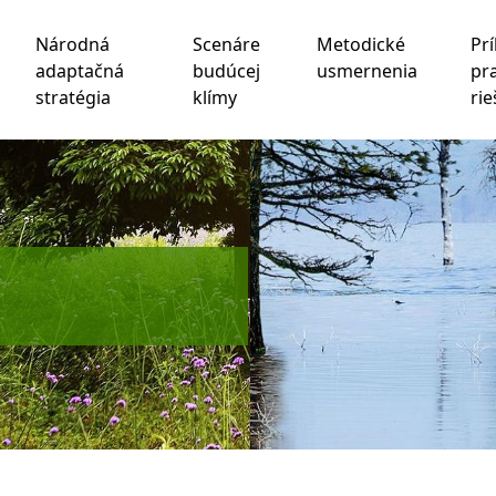
Národná
Scenáre
Metodické
Prí
adaptačná
budúcej
usmernenia
pr
stratégia
klímy
rie
chnológie sledovania na zlepšenie vášho zážitku z prehliad
be
,
na meranie vášho záujmu o naše produkty a služby a na