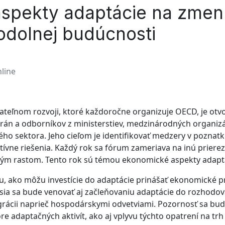
spekty adaptácie na zmenu
 odolnej budúcnosti
nline
ateľnom rozvoji, ktoré každoročne organizuje OECD, je otv
án a odborníkov z ministerstiev, medzinárodných organizác
ho sektora. Jeho cieľom je identifikovať medzery v poznat
ektívne riešenia. Každý rok sa fórum zameriava na inú priere
ým rastom. Tento rok sú témou ekonomické aspekty adapt
ku, ako môžu investície do adaptácie prinášať ekonomické 
sia sa bude venovať aj začleňovaniu adaptácie do rozhodov
grácii naprieč hospodárskymi odvetviami. Pozornosť sa bud
re adaptačných aktivít, ako aj vplyvu týchto opatrení na trh