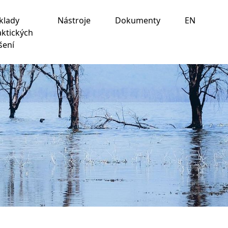
klady
Nástroje
Dokumenty
EN
aktických
šení
ania na nasledujúce účely:
na umožnenie základnej
 prispôsobenie marketingových interakcií
,
na