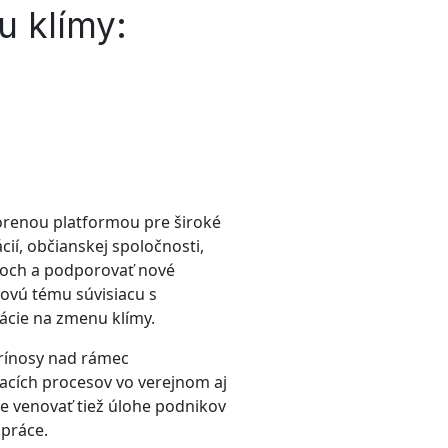
 klímy:
orenou platformou pre široké
ií, občianskej spoločnosti,
koch a podporovať nové
zovú tému súvisiacu s
ácie na zmenu klímy.
prínosy nad rámec
acích procesov vo verejnom aj
e venovať tiež úlohe podnikov
 práce.