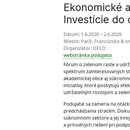
Ekonomické a
Investície do
Dátum:
1.6.2026 – 2.6.2026
Miesto:
Paríž, Francúzsko & o
Organizátor:
OECD
webstránka podujatia
Fórum o zelenom raste a udrž
spektrum zainteresovaných str
akademickej obce aj súkromné
iniciatívy, ktoré poskytujú ef
udržateľným rozvojom a zelen
Podujatie sa zameria na otáz
predchádzania stratám. Disku
súkromnom sektore a jej inte
a prírodných riešení pri podpo