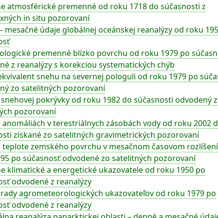
e atmosférické premenné od roku 1718 do súčasnosti z
ných in situ pozorovaní
 mesačné údaje globálnej oceánskej reanalýzy od roku 19
osť
ologické premenné blízko povrchu od roku 1979 po súčasn
é z reanalýzy s korekciou systematických chýb
kvivalent snehu na severnej pologuli od roku 1979 po súč
ý zo satelitných pozorovaní
snehovej pokrývky od roku 1982 do súčasnosti odvodený 
ných pozorovaní
 anomáliách v terestriálnych zásobách vody od roku 2002 
sti získané zo satelitných gravimetrických pozorovaní
o teplote zemského povrchu v mesačnom časovom rozlíšení
95 po súčasnosť odvodené zo satelitných pozorovaní
e klimatické a energetické ukazovatele od roku 1950 po
sť odvodené z reanalýzy
rady agrometeorologických ukazovateľov od roku 1979 po
sť odvodené z reanalýzy
lna reanalýza panarktickej oblasti – denné a mesačné údaj