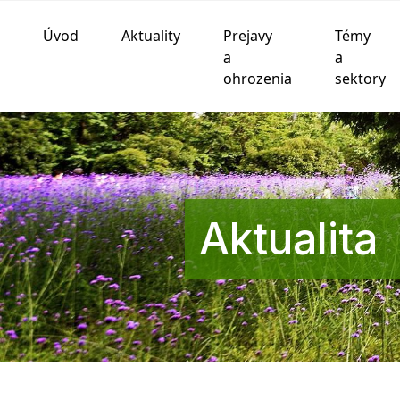
Úvod
Aktuality
Prejavy
Témy
Používame cookies
a
a
ohrozenia
sektory
Táto webová lokalita používa súbory cookie a iné te
funkčnosti webovej stránky
,
pre lepší zážitok na we
zobrazovanie reklám ktoré sú pre vás relevantnejšie
.
Súhlasím
Odmietam
Zmeniť moje nastavenia
Aktualita