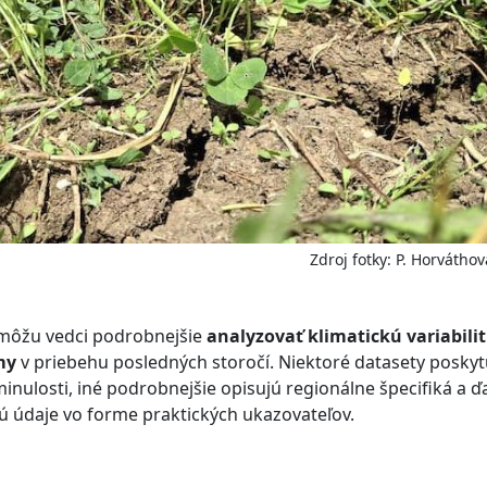
Zdroj fotky: P. Horváthov
môžu vedci podrobnejšie
analyzovať klimatickú variabilit
my
v priebehu posledných storočí. Niektoré datasety poskyt
inulosti, iné podrobnejšie opisujú regionálne špecifiká a ďa
ú údaje vo forme praktických ukazovateľov.