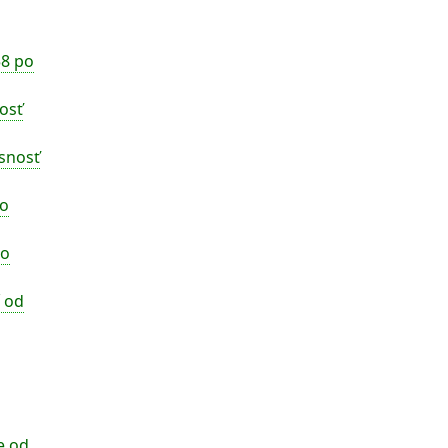
58 po
osť
asnosť
zo
do
 od
e od