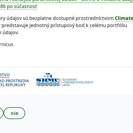
986 po súčasnosť
ory údajov sú bezplatne dostupné prostredníctvom
Climate
ý predstavuje jednotný prístupový bod k celému portfóliu
h údajov.
rnicus
nie