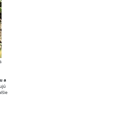
á
u a
ujú
lšie