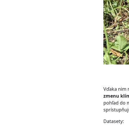
Vďaka nim 
zmenu klí
pohľad do m
sprístupňuj
Datasety: