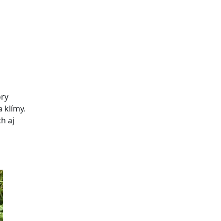
ory
 klímy.
h aj