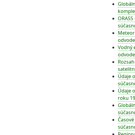
Globáln
komplex
ORAS5 –
súčasn
Meteor
odvoden
Vodný e
odvoden
Rozsah 
satelit
Údaje o
súčasno
Údaje 
roku 19
Globáln
súčasno
Časové 
súčasno
Regioná