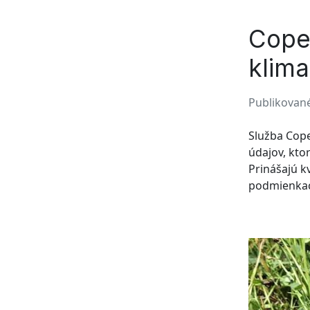
Coper
klima
Publikované
Služba Cope
údajov, kto
Prinášajú k
podmienkac