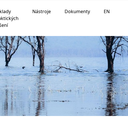
klady
Nástroje
Dokumenty
EN
aktických
šení
ania na nasledujúce účely:
na umožnenie základnej
 prispôsobenie marketingových interakcií
,
na