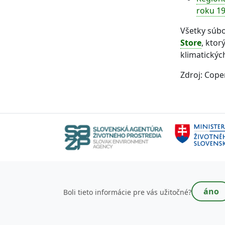
roku 1
Všetky súb
Store
, ktor
klimatickýc
Zdroj: Cope
Toto pole nevypĺňajte!
áno
Boli tieto informácie pre vás užitočné?