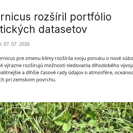
nicus rozšíril portfólio
tických datasetov
: 07. 07. 2026
rnicus pre zmenu klímy rozšírila svoju ponuku o nové súb
ré výrazne rozširujú možnosti sledovania dlhodobého vývoja
valitnejšie a dlhšie časové rady údajov o atmosfére, oceánoc
h pri zemskom povrchu.