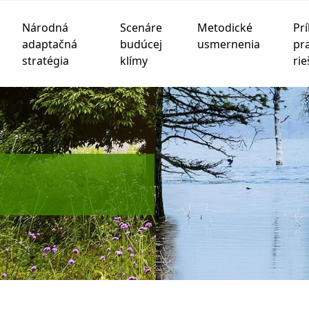
Národná
Scenáre
Metodické
Prí
adaptačná
budúcej
usmernenia
pr
stratégia
klímy
rie
chnológie sledovania na zlepšenie vášho zážitku z prehliad
be
,
na meranie vášho záujmu o naše produkty a služby a na