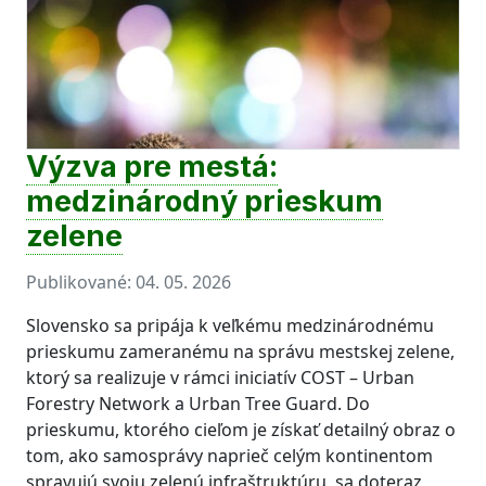
Výzva pre mestá:
medzinárodný prieskum
zelene
Publikované:
04. 05. 2026
Slovensko sa pripája k veľkému medzinárodnému
prieskumu zameranému na správu mestskej zelene,
ktorý sa realizuje v rámci iniciatív COST – Urban
Forestry Network a Urban Tree Guard. Do
prieskumu, ktorého cieľom je získať detailný obraz o
tom, ako samosprávy naprieč celým kontinentom
spravujú svoju zelenú infraštruktúru, sa doteraz