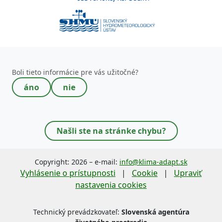
Toto pole nevypĺňajte!
Boli tieto informácie pre vás užitočné?
áno
nie
Našli ste na stránke chybu?
Copyright: 2026 – e-mail:
info@klima-adapt.sk
Vyhlásenie o prístupnosti
|
Cookie
|
Upraviť
nastavenia cookies
Technický prevádzkovateľ:
Slovenská agentúra